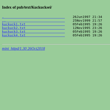
Index of pub/text/Kuckucksei/
.                               
..                              
kuckuck1.txt                    
kuckuck2.txt                    
kuckuck3.txt                    
kuckuck4.txt                    
    05Feb1995 19:26    
mini_httpd/1.30 26Oct2018