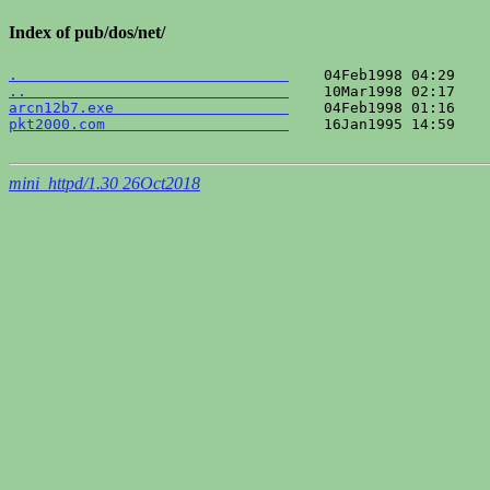
Index of pub/dos/net/
.                               
..                              
arcn12b7.exe                    
pkt2000.com                     
    16Jan1995 14:59    
mini_httpd/1.30 26Oct2018