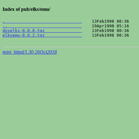
Index of pub/elks/emu/
.                               
..                              
doselks-0.0.0.tgz               
elksemu-0.0.2.tgz               
    13Feb1998 00:36    
mini_httpd/1.30 26Oct2018